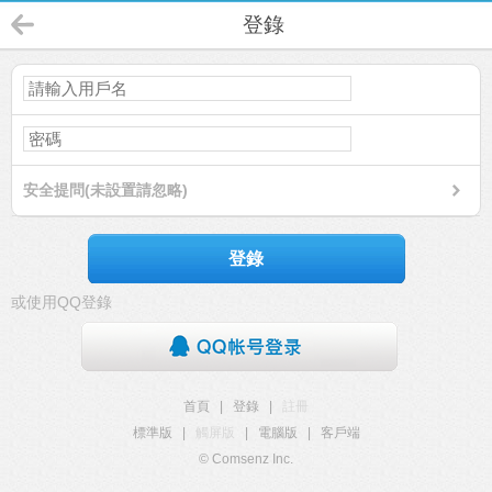
登錄
安全提問(未設置請忽略)
登錄
或使用QQ登錄
首頁
|
登錄
|
註冊
標準版
|
觸屏版
|
電腦版
|
客戶端
© Comsenz Inc.