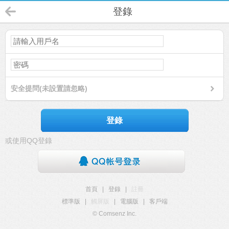
登錄
安全提問(未設置請忽略)
登錄
或使用QQ登錄
首頁
|
登錄
|
註冊
標準版
|
觸屏版
|
電腦版
|
客戶端
© Comsenz Inc.