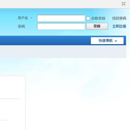
用戶名
自動登錄
找回密碼
登錄
密碼
立即註冊
快捷導航