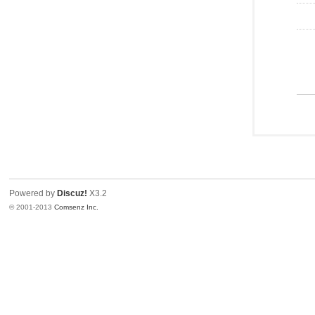
Powered by
Discuz!
X3.2
© 2001-2013
Comsenz Inc.