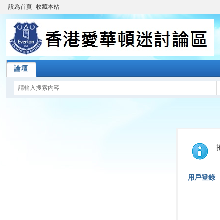
設為首頁
收藏本站
論壇
用戶登錄