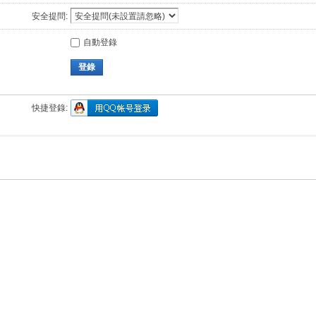
安全提問:
自動登錄
登錄
快捷登錄: