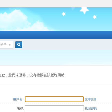
帖子
搜
索
抱歉，您尚未登錄，沒有權限在該版塊回帖
用戶名
立即註冊
密碼:
找回密碼