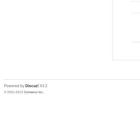
Powered by
Discuz!
X3.2
© 2001-2013
Comsenz Inc.