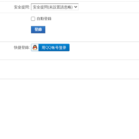
安全提問:
自動登錄
登錄
快捷登錄: