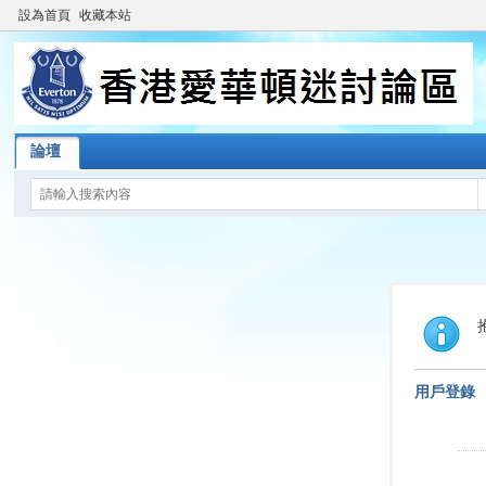
設為首頁
收藏本站
論壇
用戶登錄