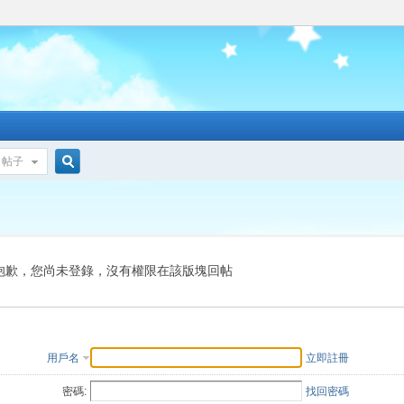
帖子
搜
索
抱歉，您尚未登錄，沒有權限在該版塊回帖
用戶名
立即註冊
密碼:
找回密碼