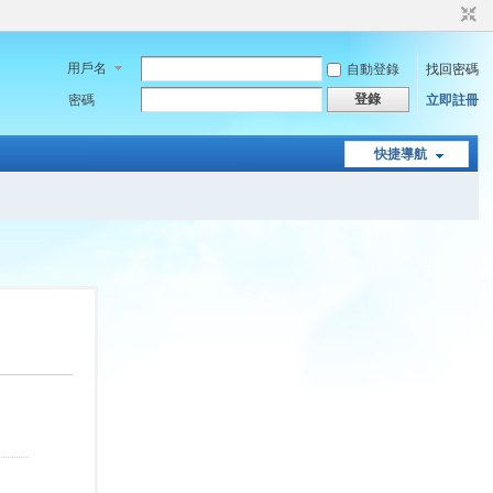
用戶名
自動登錄
找回密碼
登錄
密碼
立即註冊
快捷導航