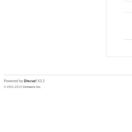
Powered by
Discuz!
X3.2
© 2001-2013
Comsenz Inc.