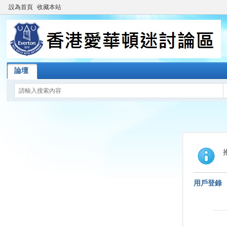
設為首頁
收藏本站
論壇
用戶登錄