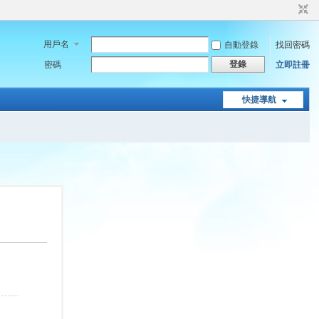
用戶名
自動登錄
找回密碼
登錄
密碼
立即註冊
快捷導航