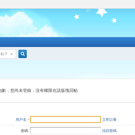
帖子
搜
索
抱歉，您尚未登錄，沒有權限在該版塊回帖
用戶名
立即註冊
密碼:
找回密碼