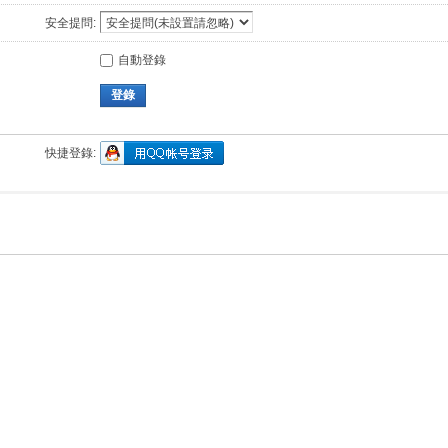
安全提問:
自動登錄
登錄
快捷登錄: