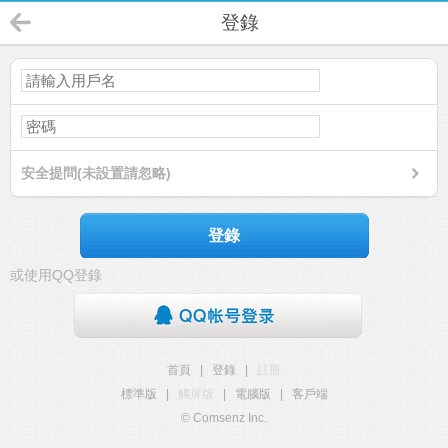
登錄
安全提問(未設置請忽略)
登錄
或使用QQ登錄
首頁
|
登錄
|
註冊
標準版
|
觸屏版
|
電腦版
|
客戶端
© Comsenz Inc.