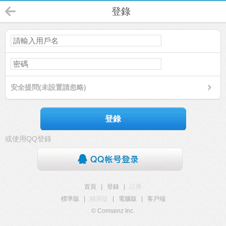
登錄
安全提問(未設置請忽略)
登錄
或使用QQ登錄
首頁
|
登錄
|
註冊
標準版
|
觸屏版
|
電腦版
|
客戶端
© Comsenz Inc.