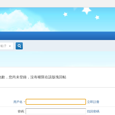
帖子
搜
索
抱歉，您尚未登錄，沒有權限在該版塊回帖
用戶名
立即註冊
密碼:
找回密碼