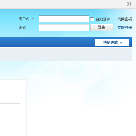
用戶名
自動登錄
找回密碼
登錄
密碼
立即註冊
快捷導航