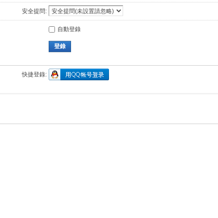
安全提問:
自動登錄
登錄
快捷登錄: