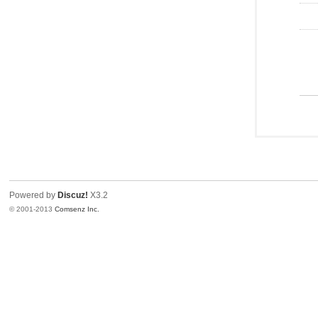
Powered by
Discuz!
X3.2
© 2001-2013
Comsenz Inc.