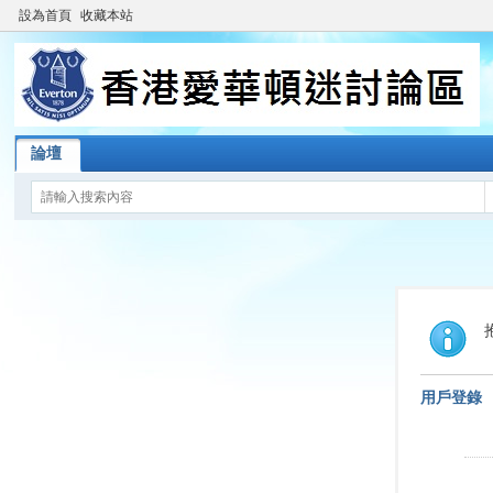
設為首頁
收藏本站
論壇
用戶登錄