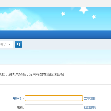
帖子
搜
索
抱歉，您尚未登錄，沒有權限在該版塊回帖
用戶名
立即註冊
密碼:
找回密碼