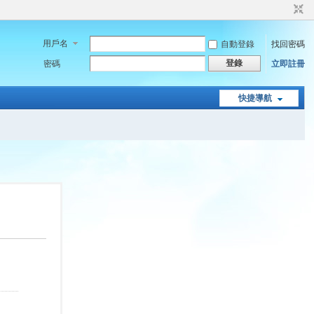
用戶名
自動登錄
找回密碼
登錄
密碼
立即註冊
快捷導航