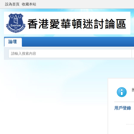
設為首頁
收藏本站
論壇
用戶登錄