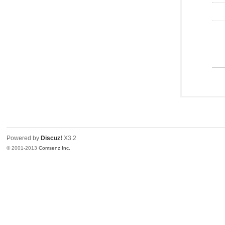
Powered by
Discuz!
X3.2
© 2001-2013
Comsenz Inc.