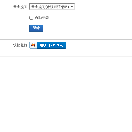
安全提問:
自動登錄
登錄
快捷登錄: