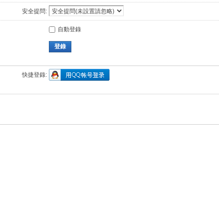
安全提問:
自動登錄
登錄
快捷登錄: