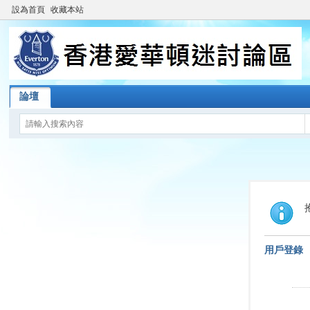
設為首頁
收藏本站
論壇
用戶登錄