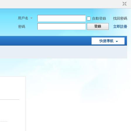
用戶名
自動登錄
找回密碼
登錄
密碼
立即註冊
快捷導航