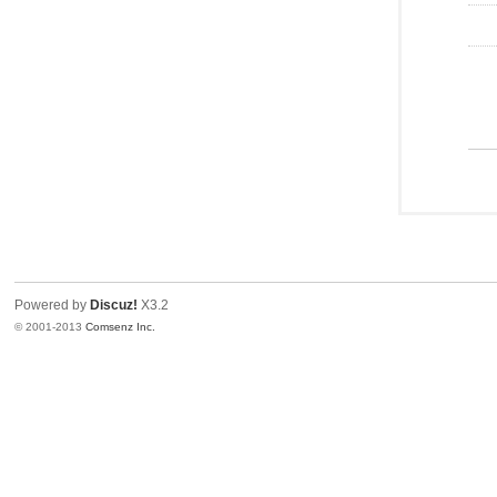
Powered by
Discuz!
X3.2
© 2001-2013
Comsenz Inc.