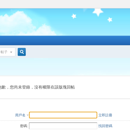
帖子
搜
索
抱歉，您尚未登錄，沒有權限在該版塊回帖
用戶名
立即註冊
密碼:
找回密碼