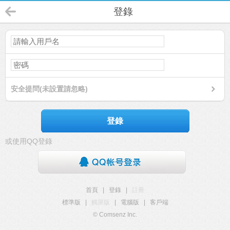
登錄
安全提問(未設置請忽略)
登錄
或使用QQ登錄
首頁
|
登錄
|
註冊
標準版
|
觸屏版
|
電腦版
|
客戶端
© Comsenz Inc.