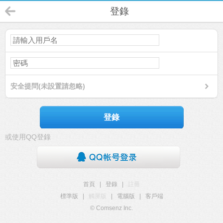
登錄
安全提問(未設置請忽略)
登錄
或使用QQ登錄
首頁
|
登錄
|
註冊
標準版
|
觸屏版
|
電腦版
|
客戶端
© Comsenz Inc.