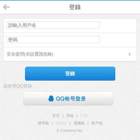
登錄
安全提問(未設置請忽略)
登錄
或使用QQ登錄
首頁
|
登錄
|
註冊
標準版
|
觸屏版
|
電腦版
|
客戶端
© Comsenz Inc.