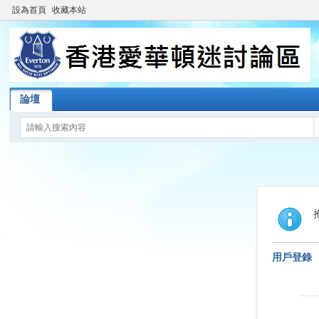
設為首頁
收藏本站
論壇
用戶登錄