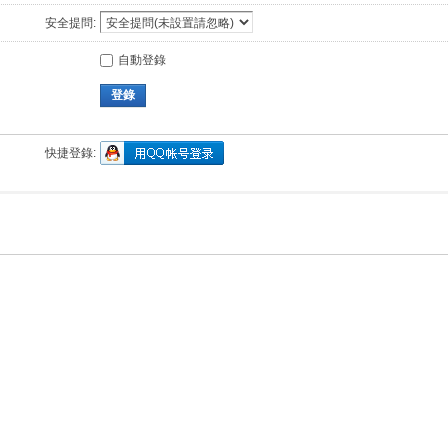
安全提問:
自動登錄
登錄
快捷登錄: