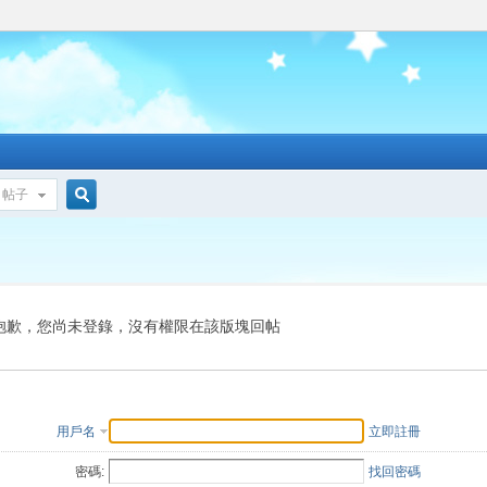
帖子
搜
索
抱歉，您尚未登錄，沒有權限在該版塊回帖
用戶名
立即註冊
密碼:
找回密碼