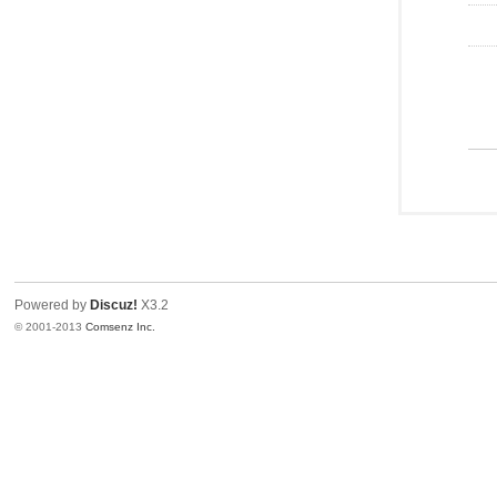
Powered by
Discuz!
X3.2
© 2001-2013
Comsenz Inc.