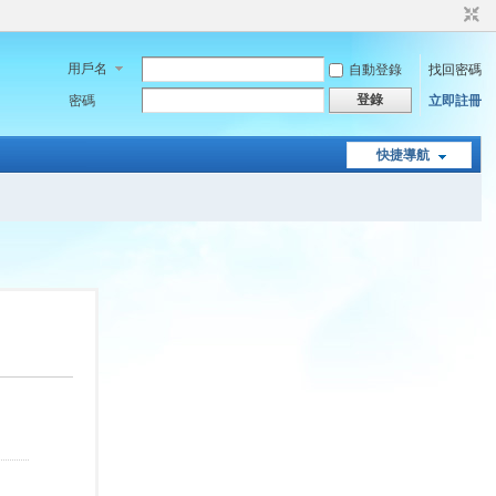
用戶名
自動登錄
找回密碼
登錄
密碼
立即註冊
快捷導航