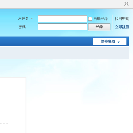
用戶名
自動登錄
找回密碼
登錄
密碼
立即註冊
快捷導航