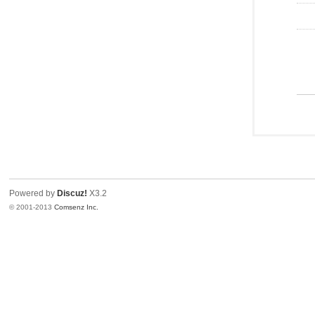
Powered by
Discuz!
X3.2
© 2001-2013
Comsenz Inc.