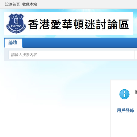
設為首頁
收藏本站
論壇
用戶登錄