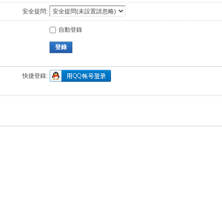
安全提問:
自動登錄
登錄
快捷登錄: