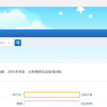
帖子
搜
索
抱歉，您尚未登錄，沒有權限在該版塊回帖
用戶名
立即註冊
密碼:
找回密碼