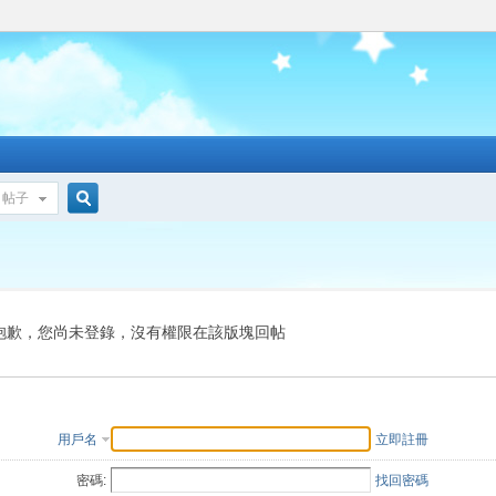
帖子
搜
索
抱歉，您尚未登錄，沒有權限在該版塊回帖
用戶名
立即註冊
密碼:
找回密碼