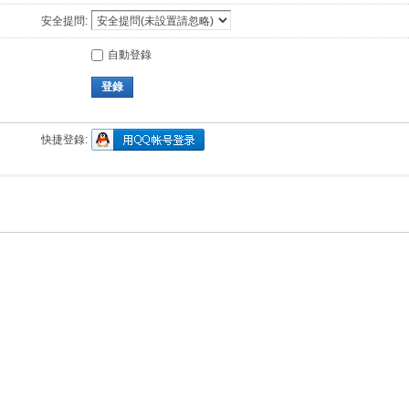
安全提問:
自動登錄
登錄
快捷登錄: