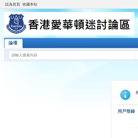
設為首頁
收藏本站
論壇
用戶登錄