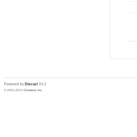
Powered by
Discuz!
X3.2
© 2001-2013
Comsenz Inc.