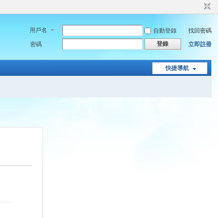
用戶名
自動登錄
找回密碼
登錄
密碼
立即註冊
快捷導航