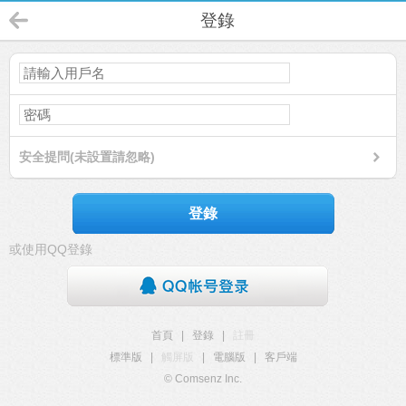
登錄
安全提問(未設置請忽略)
登錄
或使用QQ登錄
首頁
|
登錄
|
註冊
標準版
|
觸屏版
|
電腦版
|
客戶端
© Comsenz Inc.