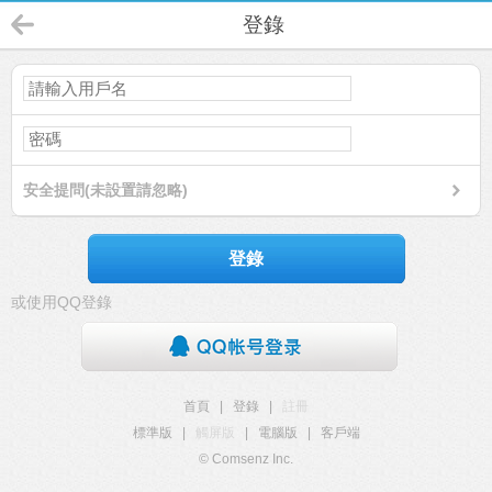
登錄
安全提問(未設置請忽略)
登錄
或使用QQ登錄
首頁
|
登錄
|
註冊
標準版
|
觸屏版
|
電腦版
|
客戶端
© Comsenz Inc.