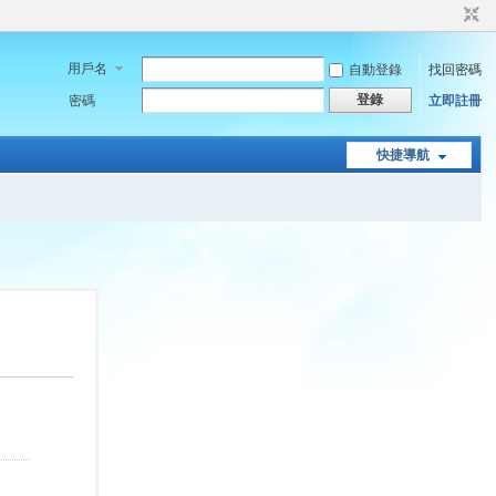
用戶名
自動登錄
找回密碼
登錄
密碼
立即註冊
快捷導航