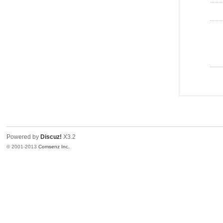
Powered by
Discuz!
X3.2
© 2001-2013
Comsenz Inc.