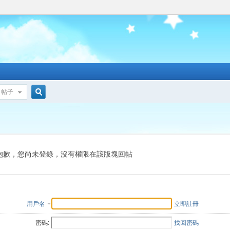
帖子
搜
索
抱歉，您尚未登錄，沒有權限在該版塊回帖
用戶名
立即註冊
密碼:
找回密碼