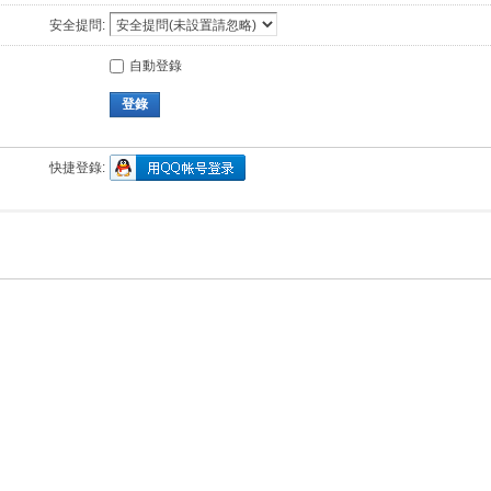
安全提問:
自動登錄
登錄
快捷登錄: