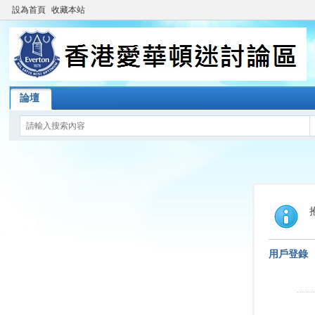
設為首頁
收藏本站
論壇
用戶登錄