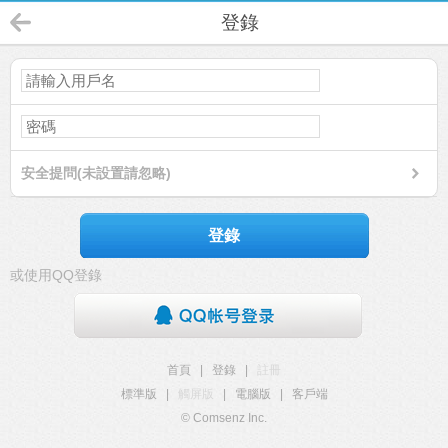
登錄
安全提問(未設置請忽略)
登錄
或使用QQ登錄
首頁
|
登錄
|
註冊
標準版
|
觸屏版
|
電腦版
|
客戶端
© Comsenz Inc.