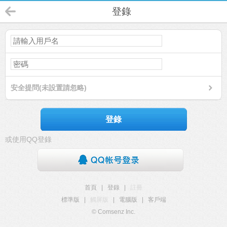
登錄
安全提問(未設置請忽略)
登錄
或使用QQ登錄
首頁
|
登錄
|
註冊
標準版
|
觸屏版
|
電腦版
|
客戶端
© Comsenz Inc.