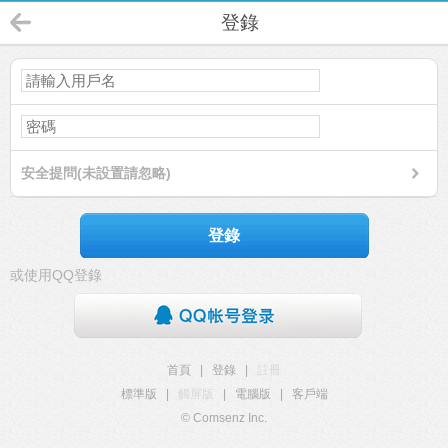
登錄
安全提問(未設置請忽略)
登錄
或使用QQ登錄
首頁
|
登錄
|
註冊
標準版
|
觸屏版
|
電腦版
|
客戶端
© Comsenz Inc.