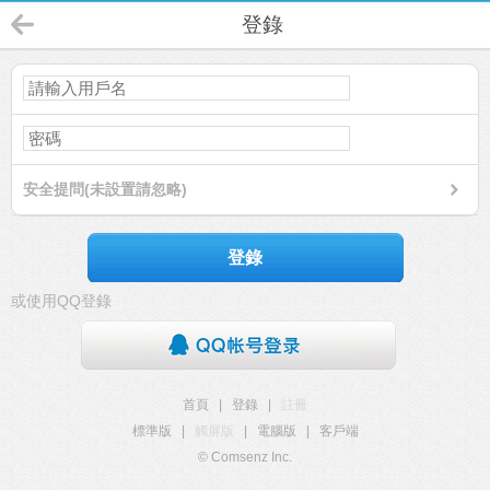
登錄
安全提問(未設置請忽略)
登錄
或使用QQ登錄
首頁
|
登錄
|
註冊
標準版
|
觸屏版
|
電腦版
|
客戶端
© Comsenz Inc.