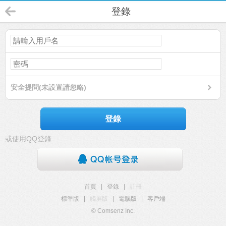
登錄
安全提問(未設置請忽略)
登錄
或使用QQ登錄
首頁
|
登錄
|
註冊
標準版
|
觸屏版
|
電腦版
|
客戶端
© Comsenz Inc.