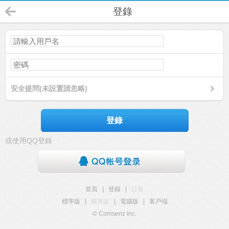
登錄
安全提問(未設置請忽略)
登錄
或使用QQ登錄
首頁
|
登錄
|
註冊
標準版
|
觸屏版
|
電腦版
|
客戶端
© Comsenz Inc.