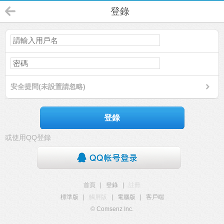
登錄
安全提問(未設置請忽略)
登錄
或使用QQ登錄
首頁
|
登錄
|
註冊
標準版
|
觸屏版
|
電腦版
|
客戶端
© Comsenz Inc.