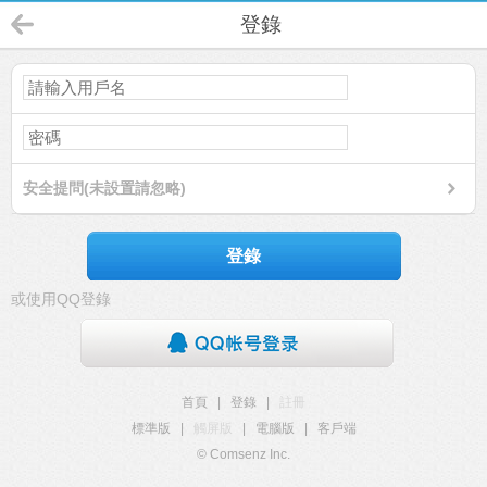
登錄
安全提問(未設置請忽略)
登錄
或使用QQ登錄
首頁
|
登錄
|
註冊
標準版
|
觸屏版
|
電腦版
|
客戶端
© Comsenz Inc.