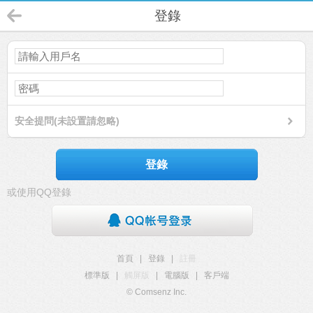
登錄
安全提問(未設置請忽略)
登錄
或使用QQ登錄
首頁
|
登錄
|
註冊
標準版
|
觸屏版
|
電腦版
|
客戶端
© Comsenz Inc.