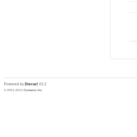
Powered by
Discuz!
X3.2
© 2001-2013
Comsenz Inc.