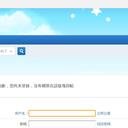
帖子
搜
索
抱歉，您尚未登錄，沒有權限在該版塊回帖
用戶名
立即註冊
密碼:
找回密碼