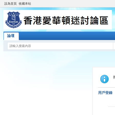
設為首頁
收藏本站
論壇
用戶登錄