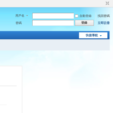
用戶名
自動登錄
找回密碼
登錄
密碼
立即註冊
快捷導航