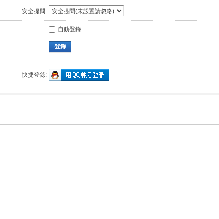
安全提問:
自動登錄
登錄
快捷登錄: