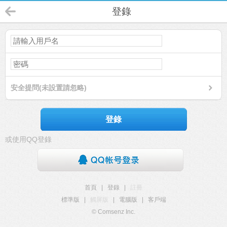
登錄
安全提問(未設置請忽略)
登錄
或使用QQ登錄
首頁
|
登錄
|
註冊
標準版
|
觸屏版
|
電腦版
|
客戶端
© Comsenz Inc.