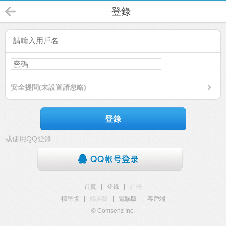
登錄
安全提問(未設置請忽略)
登錄
或使用QQ登錄
首頁
|
登錄
|
註冊
標準版
|
觸屏版
|
電腦版
|
客戶端
© Comsenz Inc.