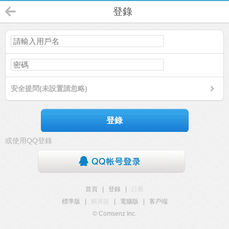
登錄
安全提問(未設置請忽略)
登錄
或使用QQ登錄
首頁
|
登錄
|
註冊
標準版
|
觸屏版
|
電腦版
|
客戶端
© Comsenz Inc.