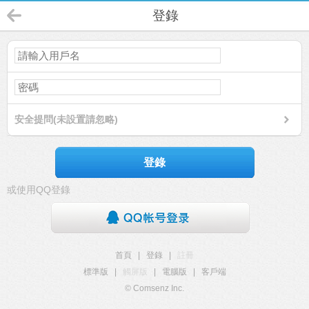
登錄
安全提問(未設置請忽略)
登錄
或使用QQ登錄
首頁
|
登錄
|
註冊
標準版
|
觸屏版
|
電腦版
|
客戶端
© Comsenz Inc.