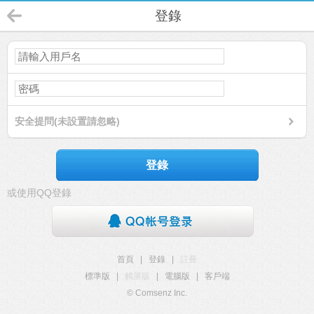
登錄
安全提問(未設置請忽略)
登錄
或使用QQ登錄
首頁
|
登錄
|
註冊
標準版
|
觸屏版
|
電腦版
|
客戶端
© Comsenz Inc.