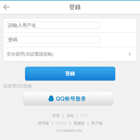
登錄
安全提問(未設置請忽略)
登錄
或使用QQ登錄
首頁
|
登錄
|
註冊
標準版
|
觸屏版
|
電腦版
|
客戶端
© Comsenz Inc.