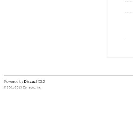
Powered by
Discuz!
X3.2
© 2001-2013
Comsenz Inc.