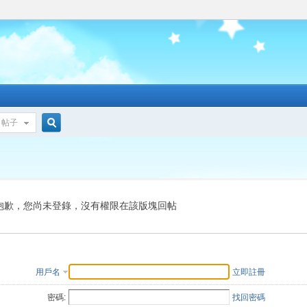
帖子
搜
索
抱歉，您尚未登錄，沒有權限在該版塊回帖
用戶名
立即註冊
密碼:
找回密碼