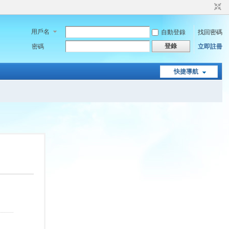
用戶名
自動登錄
找回密碼
登錄
密碼
立即註冊
快捷導航