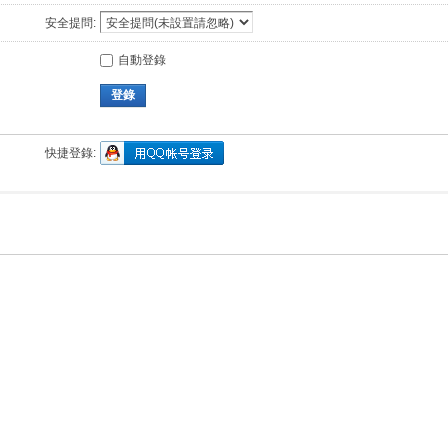
安全提問:
自動登錄
登錄
快捷登錄: