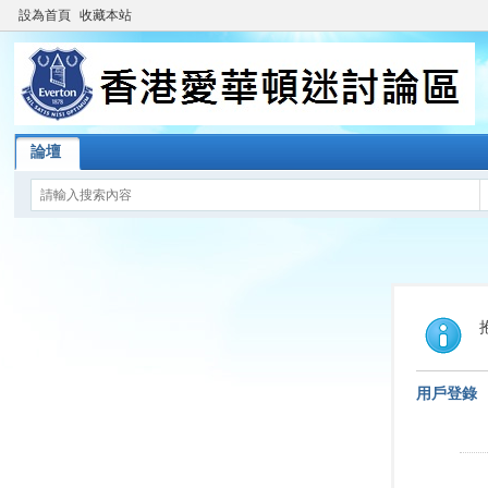
設為首頁
收藏本站
論壇
用戶登錄