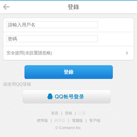
登錄
安全提問(未設置請忽略)
登錄
或使用QQ登錄
首頁
|
登錄
|
註冊
標準版
|
觸屏版
|
電腦版
|
客戶端
© Comsenz Inc.