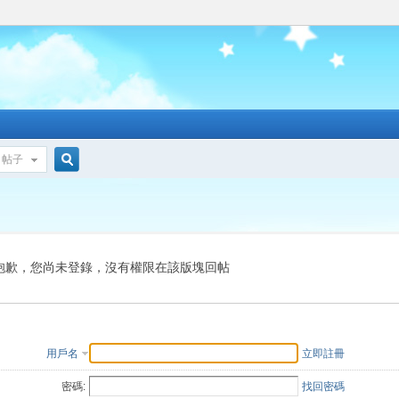
帖子
搜
索
抱歉，您尚未登錄，沒有權限在該版塊回帖
用戶名
立即註冊
密碼:
找回密碼