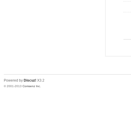
Powered by
Discuz!
X3.2
© 2001-2013
Comsenz Inc.