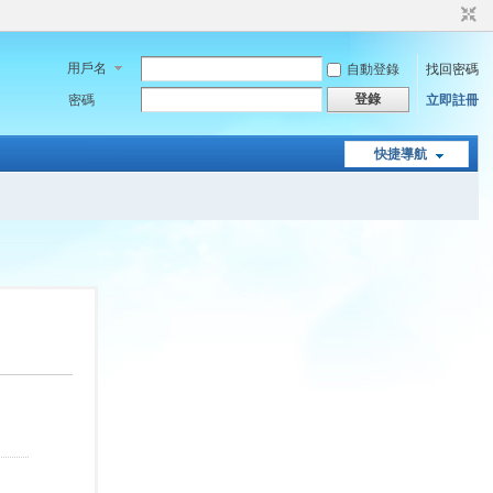
用戶名
自動登錄
找回密碼
登錄
密碼
立即註冊
快捷導航