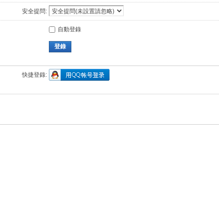
安全提問:
自動登錄
登錄
快捷登錄: