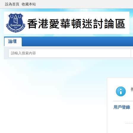
設為首頁
收藏本站
論壇
用戶登錄