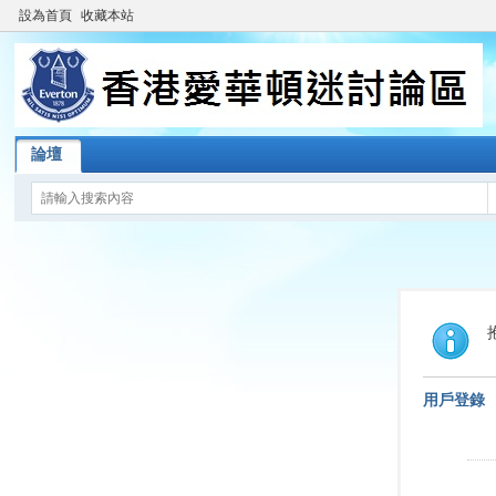
設為首頁
收藏本站
論壇
用戶登錄