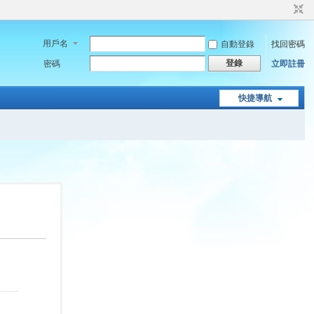
用戶名
自動登錄
找回密碼
登錄
密碼
立即註冊
快捷導航