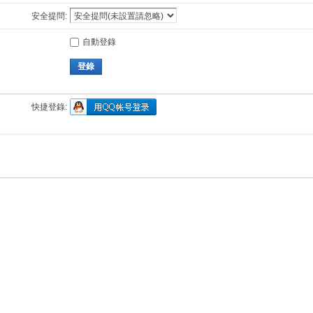
安全提問:
自動登錄
登錄
快捷登錄: