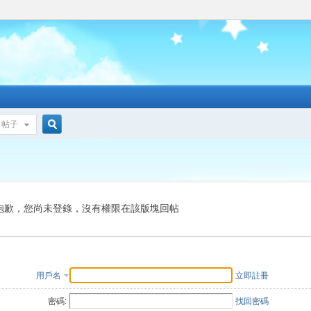
帖子
搜
索
抱歉，您尚未登錄，沒有權限在該版塊回帖
用戶名
立即註冊
密碼:
找回密碼