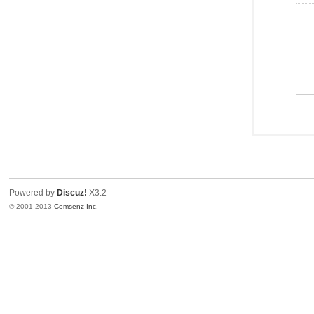
Powered by
Discuz!
X3.2
© 2001-2013
Comsenz Inc.