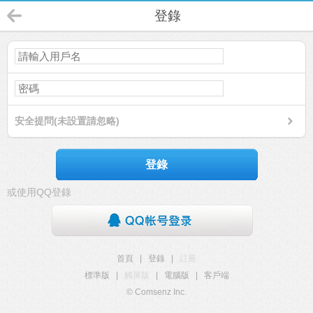
登錄
安全提問(未設置請忽略)
登錄
或使用QQ登錄
首頁
|
登錄
|
註冊
標準版
|
觸屏版
|
電腦版
|
客戶端
© Comsenz Inc.