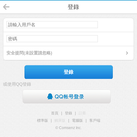
登錄
安全提問(未設置請忽略)
登錄
或使用QQ登錄
首頁
|
登錄
|
註冊
標準版
|
觸屏版
|
電腦版
|
客戶端
© Comsenz Inc.