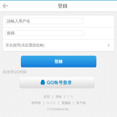
登錄
安全提問(未設置請忽略)
登錄
或使用QQ登錄
首頁
|
登錄
|
註冊
標準版
|
觸屏版
|
電腦版
|
客戶端
© Comsenz Inc.