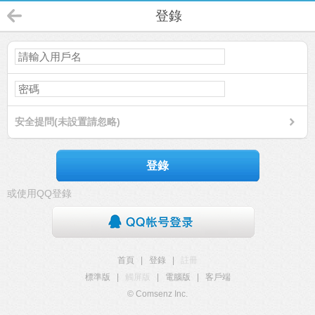
登錄
安全提問(未設置請忽略)
登錄
或使用QQ登錄
首頁
|
登錄
|
註冊
標準版
|
觸屏版
|
電腦版
|
客戶端
© Comsenz Inc.