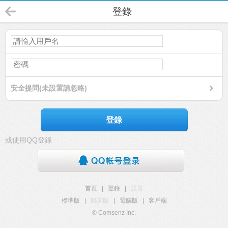
登錄
安全提問(未設置請忽略)
登錄
或使用QQ登錄
首頁
|
登錄
|
註冊
標準版
|
觸屏版
|
電腦版
|
客戶端
© Comsenz Inc.