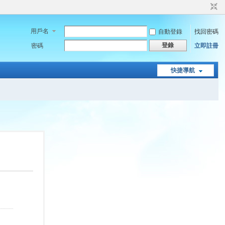
用戶名
自動登錄
找回密碼
登錄
密碼
立即註冊
快捷導航