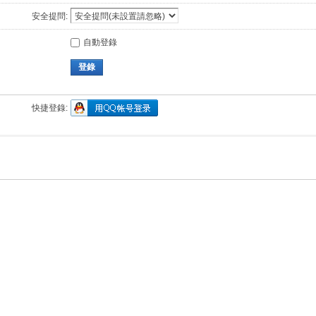
安全提問:
自動登錄
登錄
快捷登錄: