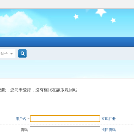
帖子
搜
索
抱歉，您尚未登錄，沒有權限在該版塊回帖
用戶名
立即註冊
密碼:
找回密碼