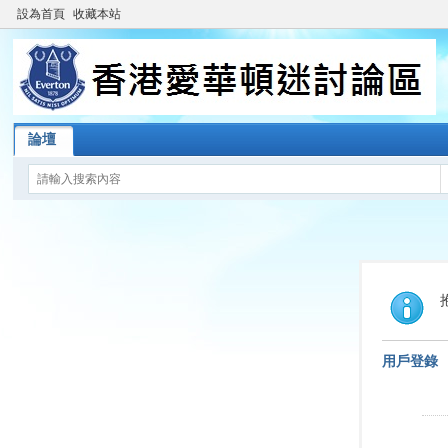
設為首頁
收藏本站
論壇
用戶登錄