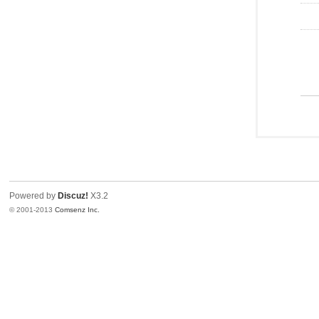
Powered by
Discuz!
X3.2
© 2001-2013
Comsenz Inc.