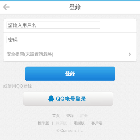
登錄
安全提問(未設置請忽略)
登錄
或使用QQ登錄
首頁
|
登錄
|
註冊
標準版
|
觸屏版
|
電腦版
|
客戶端
© Comsenz Inc.