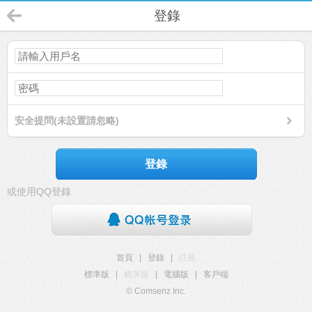
登錄
安全提問(未設置請忽略)
登錄
或使用QQ登錄
首頁
|
登錄
|
註冊
標準版
|
觸屏版
|
電腦版
|
客戶端
© Comsenz Inc.