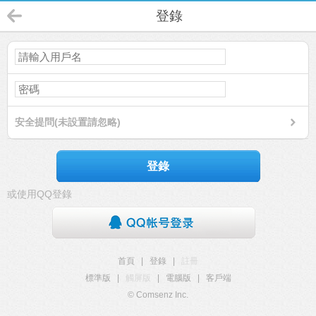
登錄
安全提問(未設置請忽略)
登錄
或使用QQ登錄
首頁
|
登錄
|
註冊
標準版
|
觸屏版
|
電腦版
|
客戶端
© Comsenz Inc.