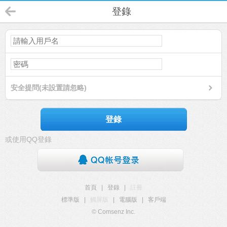
登錄
安全提問(未設置請忽略)
登錄
或使用QQ登錄
首頁
|
登錄
|
註冊
標準版
|
觸屏版
|
電腦版
|
客戶端
© Comsenz Inc.