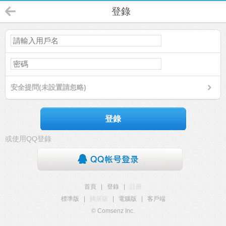
登錄
安全提問(未設置請忽略)
登錄
或使用QQ登錄
首頁
|
登錄
|
註冊
標準版
|
觸屏版
|
電腦版
|
客戶端
© Comsenz Inc.